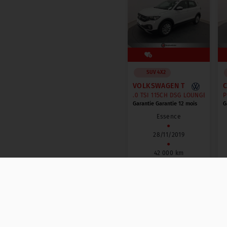
SUV 4X2
VOLKSWAGEN T
1.0 TSI 115CH DSG LOUNGE BUSINES
P
Garantie Garantie 12 mois
G
Essence
●
28/11/2019
●
42 000 km
16 990 €
TTC
256 €
/ mois
ou