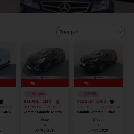
Trier par
Petit prix
SUV 4X2
RENAULT CLIO
PEUGEOT 3008
 M H1 PACK PRO
INTENS ENERGY DCI 90
BLUEHDI 130 S&S EAT8 ALLURE BUS
12 MOIS
Garantie Garantie 12 mois
Garantie Garantie 12 mois
Diesel
Diesel
●
●
3
30/08/2016
07/01/2020