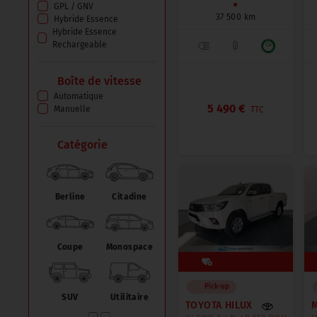
●
GPL / GNV
Aixam
(2)
37 500 km
Hybride Essence
Hybride Essence
Rechargeable
Boîte de vitesse
Automatique
5 490 €
Manuelle
TTC
Catégorie
Berline
Citadine
Coupe
Monospace
Pick-up
SUV
Utilitaire
TOYOTA HILUX
M