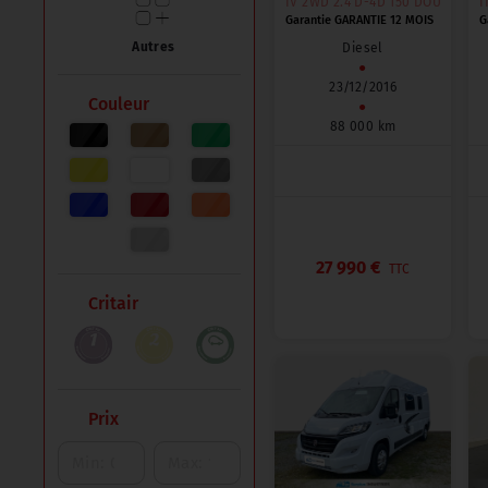
IV 2WD 2.4 D-4D 150 DOUBLE CABI
III
Garantie GARANTIE 12 MOIS
G
Autres
Diesel
●
23/12/2016
Couleur
●
88 000 km
27 990 €
TTC
Critair
Prix