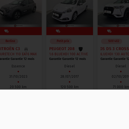
Berline
Petit prix
SUV 4X2
CITROËN C3
PEUGEOT 208
DS DS 3 CROSS
S
URETECH 110 EAT6 MAX
1.6 BLUEHDI 100 ACTIVE
BLUEHDI 130 AUTOM
arantie Garantie 12 mois
Garantie Garantie 12 mois
Garantie Garantie 1
Essence
Diesel
Diesel
●
●
●
31/10/2023
28/07/2017
02/10/201
●
●
●
20 500 km
120 500 km
71 000 k
12 490 €
8 490 €
15 990 €
TTC
TTC
188 €
128 €
241 €
/ mois
/ mois
/ 
ou
ou
ou