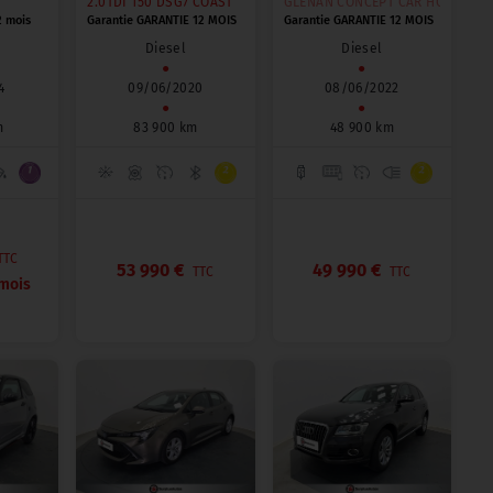
2.0TDI 150 DSG7 COAST
GLÉNAN CONCEPT CAR HORIZON VAN 5 / VAN
2 mois
Garantie GARANTIE 12 MOIS
Garantie GARANTIE 12 MOIS
Diesel
Diesel
●
●
4
09/06/2020
08/06/2022
●
●
m
83 900 km
48 900 km
TTC
53 990 €
49 990 €
TTC
TTC
mois