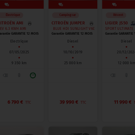
Électrique
Camping car
Récent
CITROËN AMI
CITROËN JUMPER
LIGIER JS50
N
EV 6.3 KWH AMI
2.0 BLUE HDI SUNLIGHT V60 - CAMPING CAR COMPACT 5.95
SPORT ULTIMATE
arantie GARANTIE 12 MOIS
Garantie GARANTIE 12 MOIS
Garantie GARANTIE 
Electrique
Diesel
Diesel
●
●
●
07/05/2025
10/10/2019
20/12/202
●
●
●
9 350 km
25 000 km
12 000 k
6 790 €
39 990 €
11 990 €
TTC
TTC