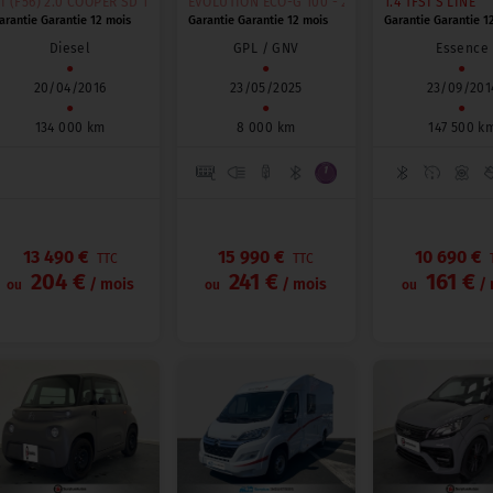
NE
 (F56) 2.0 COOPER SD 170 PACK CHILI
EVOLUTION ECO-G 100 - 25
1.4 TFSI S LINE
arantie Garantie 12 mois
Garantie Garantie 12 mois
Garantie Garantie 1
Diesel
GPL / GNV
Essence
●
●
●
20/04/2016
23/05/2025
23/09/201
●
●
●
134 000 km
8 000 km
147 500 k
13 490 €
15 990 €
10 690 €
TTC
TTC
204 €
241 €
161 €
/ mois
/ mois
/ 
ou
ou
ou