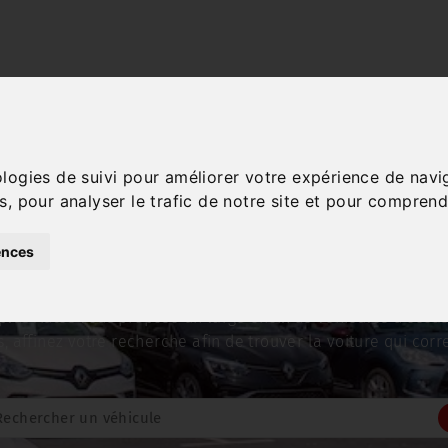
a région Occitanie et vo
ologies de suivi pour améliorer votre expérience de navi
s, pour analyser le trafic de notre site et pour comprend
iture
? Rendez visite à Su
ences
plus Autos vous propose un large choix de véhicules d'occas
res, affinez votre recherche afin de trouver la voiture qui cor