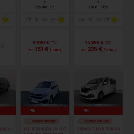
●
●
m
129 000 km
110 000 km
9 990 €
14 890 €
TTC
TTC
TTC
151 €
225 €
/ mois
/ mois
ou
ou
Fourgon aménagé
Fourgon aménagé
BACK
VOLKSWAGEN CALIFORNIA
RENAULT HORIZON VAN