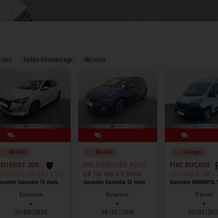
rides
Faible kilométrage
Récents
Berline
Berline
Fourgon
PEUGEOT 208
VOLKSWAGEN POLO
FIAT DUCATO
RETECH 130 S&S EAT8 ALLURE
2.0 TSI 200 GTI DSG6
H3-POWER 140 3.3
arantie Garantie 12 mois
Garantie Garantie 12 mois
Garantie GARANTIE 
Essence
Essence
Diesel
●
●
●
13/08/2020
08/02/2018
20/02/202