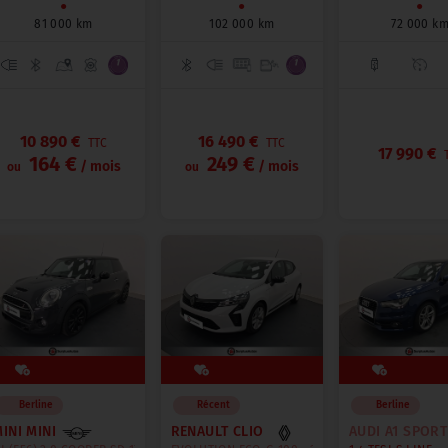
●
●
●
81 000 km
102 000 km
72 000 k
10 890 €
16 490 €
TTC
TTC
17 990 €
164 €
249 €
/ mois
/ mois
ou
ou
Berline
Récent
Berline
INI MINI
RENAULT CLIO
AUDI A1 SPORT