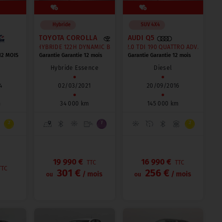
Hybride
SUV 4X4
TOYOTA COROLLA
AUDI Q5
M
HYBRIDE 122H DYNAMIC BUSINESS
2.0 TDI 190 QUATTRO ADVANCED
12 MOIS
Garantie Garantie 12 mois
Garantie Garantie 12 mois
Hybride Essence
Diesel
●
●
4
02/03/2021
20/09/2016
●
●
m
34 000 km
145 000 km
19 990 €
16 990 €
TTC
TTC
TTC
301 €
256 €
/ mois
/ mois
ou
ou