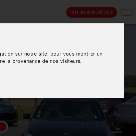
J'estime mon véhicule
us recherchez une
gation sur notre site, pour vous montrer un
re la provenance de nos visiteurs.
rplus Autos !
ion.
respond à vos besoins.