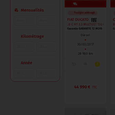
Mensualités
Fourgon aménagé
FIAT DUCATO
3.0 C H1 2.3 MULTIJET 130 CHAUSSO
B
Garantie GARANTIE 12 MOIS
G
Diesel
Kilométrage
●
30/03/2017
●
28 900 km
Année
44 990 €
TTC