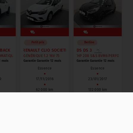
Petit prix
Berline
BACK
RENAULT CLIO SOCIETE
DS DS 3
ATIQUE SO CHIC
GÉNÉRIQUE 1.2 16V 75
THP 208 S&S BVM6 PERFORMANCE
2 mois
Garantie Garantie 12 mois
Garantie Garantie 12 mois
Essence
Essence
●
●
9
17/11/2016
23/01/2017
●
●
m
62 000 km
132 000 km
8 590 €
11 490 €
TTC
TTC
TTC
130 €
173 €
mois
/ mois
/ mois
ou
ou