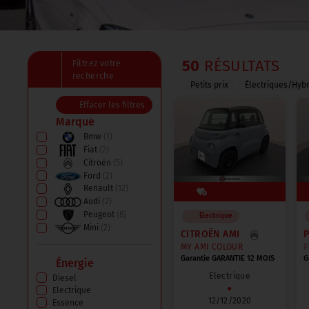
50
RÉSULTATS
Filtrez votre
recherche
Petits prix
Électriques/Hyb
Effacer les filtres
Marque
Bmw
(1)
Fiat
(2)
Citroën
(5)
Ford
(2)
Renault
(12)
Audi
(2)
Peugeot
(8)
Électrique
Mini
(2)
CITROËN AMI
Mercedes
(1)
MY AMI COLOUR
PU
Hyundai
(1)
Garantie GARANTIE 12 MOIS
G
Énergie
Volkswagen
(5)
Electrique
Diesel
Toyota
(3)
●
Electrique
Ds
(3)
12/12/2020
Essence
Ligier
(1)